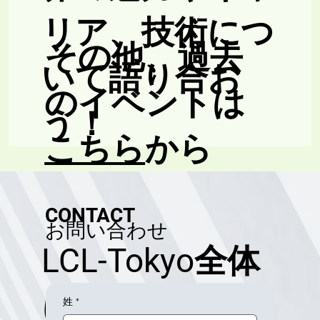
リア、技術につ
​その他、過去
いて語り合お
のイベントは
う！
こちら
から
CONTACT
​お問い合わせ
LCL-Tokyo全体
に関するお問
姓
*