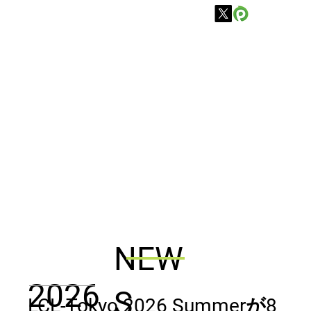
NEW
2026
S
LCL-Tokyo 2026 Summerが8