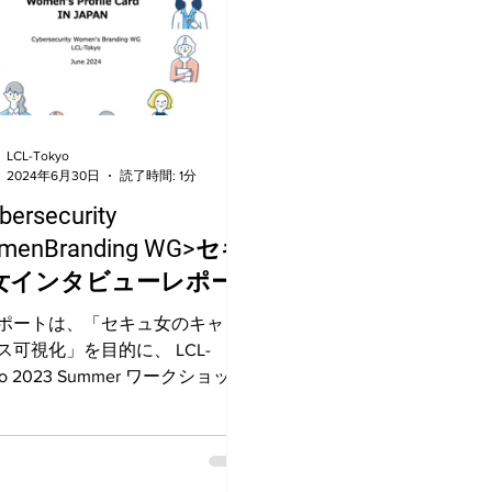
LCL-Tokyo
2024年6月30日
読了時間: 1分
bersecurity
menBranding WG>セキ
女インタビューレポー
を公開しました！
ポートは、「セキュ⼥のキャリ
ス可視化」を⽬的に、 LCL-
yo 2023 Summer ワークショップ
加いただいたサイバーセキュリ
業界勤務者およびセキュリティ
に関⼼ ある⼤学⽣を含む14名の
ュ⼥に相互インタビューしてい