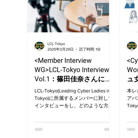
LCL-Tokyo
2025年3月29日
読了時間: 1分
<Member Interview
<Cy
WG>LCL-Tokyo Interview
Wo
Vol.1：篠田佳奈さんにイ
ュ
ンタビューしました
ト
LCL-Tokyo(Leading Cyber Ladies in
本レ
Tokyo)に所属するメンバーに対して
アパ
インタビューをし、どのような方が
Tok
所属しているのかを紹介するシリー
に参
ズ第1弾。今回は、LCL-Tokyo代表の
ティ
篠田佳奈さんにインタビューしまし
業界
た！ ・インタビュアー:...
セキ