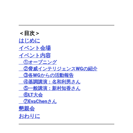
＜目次＞
はじめに
イベント会場
イベント内容
　①オープニング
　②脅威インテリジェンスWGの紹介
　③各WGからの活動報告
　④基調講演：名和利男さん
　⑤一般講演：新村知香さん
　⑥LT大会
　⑦EvaChenさん
懇親会
おわりに