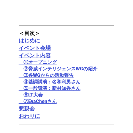
＜目次＞
はじめに
イベント会場
イベント内容
　①オープニング
　②脅威インテリジェンスWGの紹介
　③各WGからの活動報告
　④基調講演：名和利男さん
　⑤一般講演：新村知香さん
　⑥LT大会
　⑦EvaChenさん
懇親会
おわりに